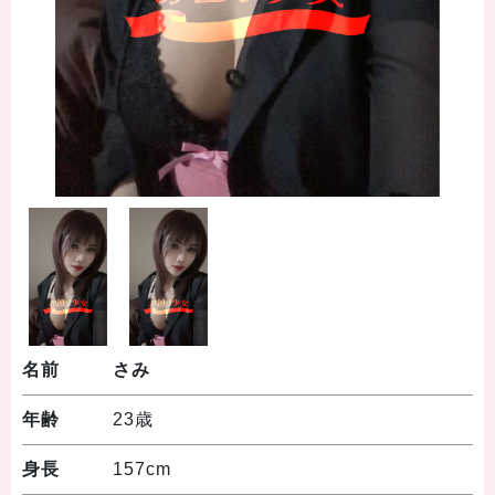
名前
さみ
年齢
23歳
身長
157cm